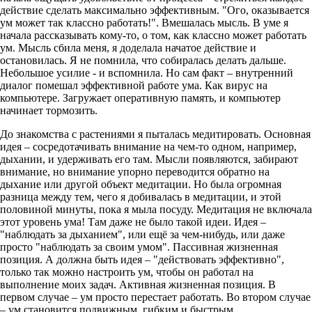
действие сделать максимально эффективным. "Ого, оказывается
ум может так классно работать!". Вмешалась мысль. В уме я
начала рассказывать кому-то, о том, как классно может работать
ум. Мысль сбила меня, я доделала начатое действие и
остановилась. Я не помнила, что собиралась делать дальше.
Небольшое усилие - и вспомнила. Но сам факт – внутренний
диалог помешал эффективной работе ума. Как вирус на
компьютере. Загружает оперативную память, и компьютер
начинает тормозить.
До знакомства с растениями я пыталась медитировать. Основная
идея – сосредотачивать внимание на чем-то одном, например,
дыхании, и удерживать его там. Мысли появляются, забирают
внимание, но внимание упорно переводится обратно на
дыхание или другой объект медитации. Но была огромная
разница между тем, чего я добивалась в медитации, и этой
половиной минуты, пока я мыла посуду. Медитация не включала
этот уровень ума! Там даже не было такой идеи. Идея –
"наблюдать за дыханием", или ещё за чем-нибудь, или даже
просто "наблюдать за своим умом". Пассивная жизненная
позиция. А должна быть идея – "действовать эффективно",
только так можно настроить ум, чтобы он работал на
выполнение моих задач. Активная жизненная позиция. В
первом случае – ум просто перестает работать. Во втором случае
– ум становится подвижным, гибким и быстрым.