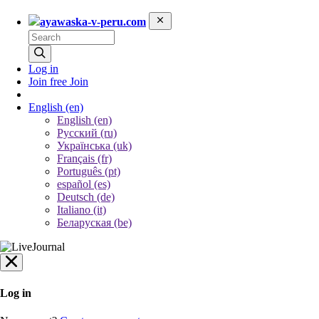
ayawaska-v-peru.com
Log in
Join free
Join
English
(en)
English (en)
Русский (ru)
Українська (uk)
Français (fr)
Português (pt)
español (es)
Deutsch (de)
Italiano (it)
Беларуская (be)
Log in