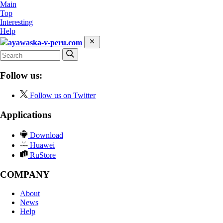
Main
Top
Interesting
Help
ayawaska-v-peru.com
Follow us:
Follow us on Twitter
Applications
Download
Huawei
RuStore
COMPANY
About
News
Help