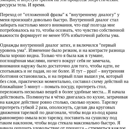
ресурсы тела. И время.
Переход от "отложенной фразы" к "внутреннему диалогу" у
меня произошёл довольно быстро. Внутренний диалог стал
забирать настолько много внимания, что ещё полгода мне
потребовалось на то, чтобы осознать, что чувство собственной
важности формирует не менее 95% избыточной работы ума.
Однажды внутренний диалог затих, и включился "первый
уровень ума". Изменение было резким, и на контрасте разница
была хорошо видна. Только что я была как в тумане,
поглощённая мыслями, ничего вокруг себя не замечала,
внимания наружу было достаточно для того, чтобы идти, не
спотыкаясь и не падая, но не более. И тут – рраз! – внутренняя
болтовня остановилась, и на первый план вышел ум, который
без слов, практически моментально, составил схему действий на
ближайшие 5 минут – помыть посуду, протереть стол,
переложить несколько вещей в более удобные места... Я начала
действовать. Полминуты я чётко двигалась по кухне, затрачивая
на каждое действие ровно столько, сколько нужно. Тарелку
протереть губкой 2 раза, ополоснуть, сделав два круговых
движения тарелкой по диагонали, чтобы вода из-под крана
равномерно омыла всю тарелку, поставить на сушилку под
таким наклоном, чтобы вода стекала максимально быстро. Я
начала ощущать удовольствие от процесса – стремиться каждое