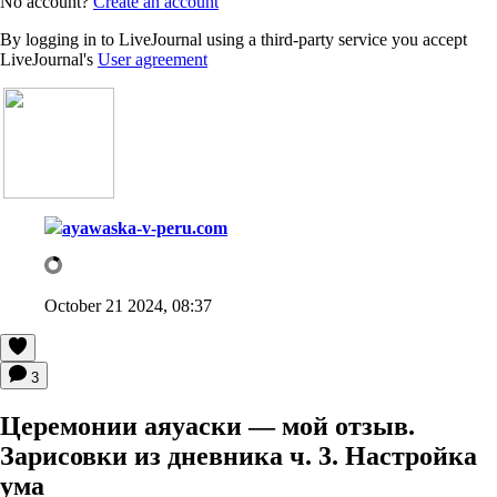
No account?
Create an account
By logging in to LiveJournal using a third-party service you accept
LiveJournal's
User agreement
ayawaska-v-peru.com
October 21 2024, 08:37
3
Церемонии аяуаски — мой отзыв.
Зарисовки из дневника ч. 3. Настройка
ума