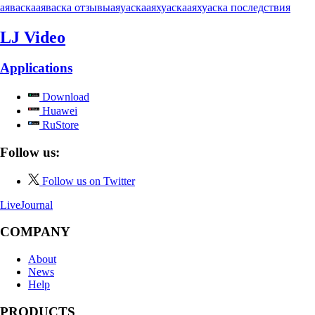
аяваска
аяваска отзывы
аяуаска
аяхуаска
аяхуаска последствия
LJ Video
Applications
Download
Huawei
RuStore
Follow us:
Follow us on Twitter
LiveJournal
COMPANY
About
News
Help
PRODUCTS