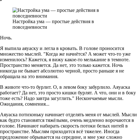
Настройка ума — простые действия в
повседневности
Ночь.
Я выпила аяуаску и легла в кровать. В голове проносится
множество мыслей. "Когда же начнётся? А может что-то уже
изменилось? Кажется, я вижу какое-то мелькание в темноте.
Пространство меняется. Да нет, это только кажется. Ночь
никогда не бывает абсолютно черной, просто раньше я не
обращала на это внимания.
В животе что-то бурлит. О, в левом боку забурлило. Аяуаска
работает? Да нет, это просто кишки бурлят. А что, они и в боку
тоже есть? Надо завтра загуглить." Нескончаемые мысли.
Ожидания, сомнения...
Аяуаска потихоньку начинает отделять меня от мыслей. Мысли
как будто становятся тяжёлыми, очень медленно ворочаются в
голове. Начинают набирать скорость потоки белых нитей в
пространстве. Мыслям приходится всё тяжелее. Иногда
предложение обрывается на середине, и мне уже сложно