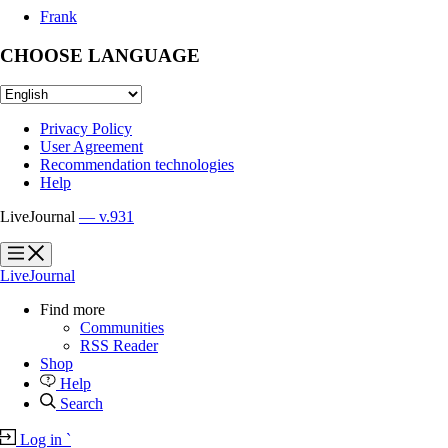
Frank
CHOOSE LANGUAGE
Privacy Policy
User Agreement
Recommendation technologies
Help
LiveJournal
— v.931
?
?
LiveJournal
Find more
Communities
RSS Reader
Shop
Help
Search
Log in
`