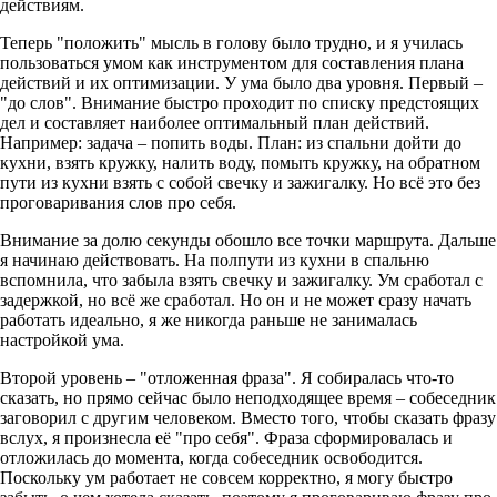
действиям.
Теперь "положить" мысль в голову было трудно, и я училась
пользоваться умом как инструментом для составления плана
действий и их оптимизации. У ума было два уровня. Первый –
"до слов". Внимание быстро проходит по списку предстоящих
дел и составляет наиболее оптимальный план действий.
Например: задача – попить воды. План: из спальни дойти до
кухни, взять кружку, налить воду, помыть кружку, на обратном
пути из кухни взять с собой свечку и зажигалку. Но всё это без
проговаривания слов про себя.
Внимание за долю секунды обошло все точки маршрута. Дальше
я начинаю действовать. На полпути из кухни в спальню
вспомнила, что забыла взять свечку и зажигалку. Ум сработал с
задержкой, но всё же сработал. Но он и не может сразу начать
работать идеально, я же никогда раньше не занималась
настройкой ума.
Второй уровень – "отложенная фраза". Я собиралась что-то
сказать, но прямо сейчас было неподходящее время – собеседник
заговорил с другим человеком. Вместо того, чтобы сказать фразу
вслух, я произнесла её "про себя". Фраза сформировалась и
отложилась до момента, когда собеседник освободится.
Поскольку ум работает не совсем корректно, я могу быстро