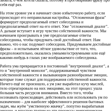
забыть, о чем хотела сказать, поэтому я проговариваю фразу про
себя ещё раз.
На этом уровне ум и начинает свою избыточную работу, если
происходит его неправильная настройка. "Отложенная фраза"
формирует предполагаемый ответ собеседника и
предполагаемый ответ на его ответ. Уже "отложенный диалог".
А дальше вступает в игру чувство собственной важности. Мы
начинаем проигрывать в уме предполагаемые ответы
собеседника, чтобы придумать свой достойный ответ. Нам
важно, что о нас подумает собеседник. Придумываем достойные
фразы – и испытываем лёгкое удовольствие от того, что,
предположительно, оказались умными/остроумными или ещё
какими-нибудь в глазах уже воображаемого собеседника.
Работа ума превращается в постоянный "внутренний диалог", а
то и "внутренний монолог", поддерживаемый чувством
собственной важности и вызывающим разнообразные эмоции,
которые тоже служат для поддержания собственной важности.
Ничего ещё не произошло, а ум уже выработал кучу мыслей,
тело отреагировало на них эмоциями, на этот процесс ушла
большая часть ресурсов внимания. Вместо того, чтобы
осознавать происходящее, действовать или использовать ум по
назначению – для наиболее эффективного решения бытовых
задач, мы жуём "умственную жвачку", попутно вырабатывая
эмоции, и впустую тратим на эти процессы энергетические