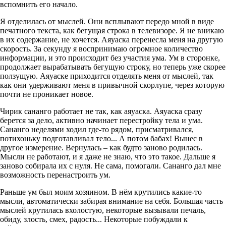
вспомнить его начало.
Я отделилась от мыслей. Они всплывают передо мной в виде
печатного текста, как бегущая строка в телевизоре. Я не вникаю
в их содержание, не хочется. Аяуаска перенесла меня на другую
скорость. За секунду я воспринимаю огромное количество
информации, и это происходит без участия ума. Ум в сторонке,
продолжает вырабатывать бегущую строку, но теперь уже скорее
ползущую. Аяуаске приходится отделять меня от мыслей, так
как они удерживают меня в привычной скорлупе, через которую
почти не проникает новое.
Чирик сананго работает не так, как аяуаска. Аяуаска сразу
берется за дело, активно начинает перестройку тела и ума.
Сананго неделями ходил где-то рядом, присматривался,
потихоньку подготавливал тело... А потом бабах! Вынес в
другое измерение. Вернулась – как будто заново родилась.
Мысли не работают, и я даже не знаю, что это такое. Дальше я
заново собирала их с нуля. Не сама, помогали. Сананго дал мне
возможность перенастроить ум.
Раньше ум был моим хозяином. В нём крутились какие-то
мысли, автоматически забирая внимание на себя. Большая часть
мыслей крутилась вхолостую, некоторые вызывали печаль,
обиду, злость, смех, радость... Некоторые побуждали к