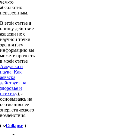
чем-то
абсолютно
неизвестным.
В этой статье я
опишу действие
аяваски не с
научной точки
зрения (эту
информацию вы
можете прочесть
в моей статье
Аяхуаска и
наука. Как
аяваска
действует на
здоровье и
психику
), а
основываясь на
осознаниях её
энергетического
воздействия.
(
Collapse
)