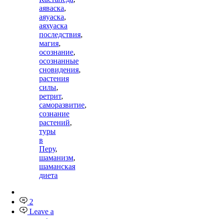
аяваска
,
аяуаска
,
аяхуаска
последствия
,
магия
,
осознание
,
осознанные
сновидения
,
растения
силы
,
ретрит
,
саморазвитие
,
сознание
растений
,
туры
в
Перу
,
шаманизм
,
шаманская
диета
2
Leave a