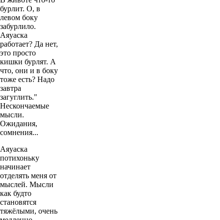
бурлит. О, в
левом боку
забурлило.
Аяуаска
работает? Да нет,
это просто
кишки бурлят. А
что, они и в боку
тоже есть? Надо
завтра
загуглить."
Нескончаемые
мысли.
Ожидания,
сомнения...
Аяуаска
потихоньку
начинает
отделять меня от
мыслей. Мысли
как будто
становятся
тяжёлыми, очень
медленно