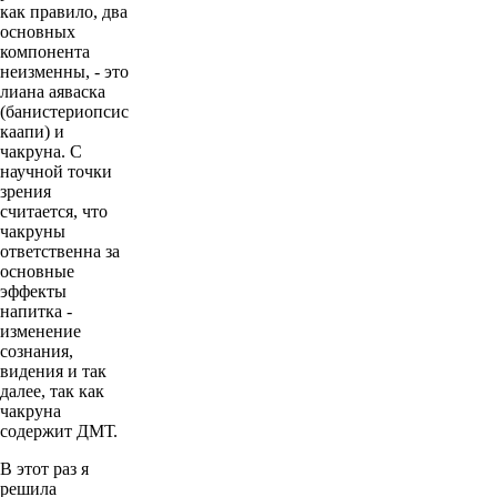
как правило, два
основных
компонента
неизменны, - это
лиана аяваска
(банистериопсис
каапи) и
чакруна. С
научной точки
зрения
считается, что
чакруны
ответственна за
основные
эффекты
напитка -
изменение
сознания,
видения и так
далее, так как
чакруна
содержит ДМТ.
В этот раз я
решила