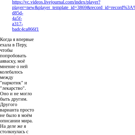
https://vc.videos.livejournal.com/index/player?
player=new&player_template_id=3869&record_id=record%3
d85d-
4a5f-
a317-
badc4ca866f1
Когда я впервые
ехала в Перу,
чтобы
попробовать
аяваску, моё
мнение о ней
колебалось
между
"наркотик" и
"лекарство".
Оно и не могло
быть другим.
Другого
варианта просто
не было в моём
описании мира.
На деле же я
столкнулась с