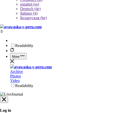
español (es)
Deutsch (de)
Italiano (it)
Беларуская (be)
ayawaska-v-peru.com
Readability
More
ayawaska-v-peru.com
Archive
Photos
Video
Readability
Log in