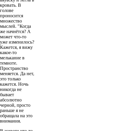
кровать. В
голове
проносится
множество
мыслей. "Когда
же начнётся? А
может что-то
уже изменилось?
Кажется, я вижу
какое-то
мелькание в
темноте.
Пространство
меняется. Да нет,
это только
кажется. Ночь
никогда не
бывает
абсолютно
черной, просто
раньше я не
обращала на это
внимания.
В животе что-то