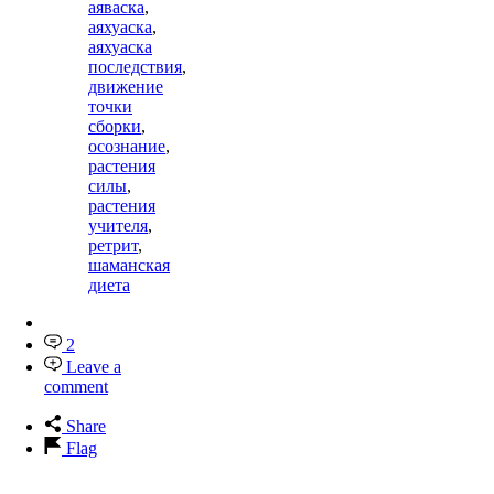
аяваска
,
аяхуаска
,
аяхуаска
последствия
,
движение
точки
сборки
,
осознание
,
растения
силы
,
растения
учителя
,
ретрит
,
шаманская
диета
2
Leave a
comment
Share
Flag