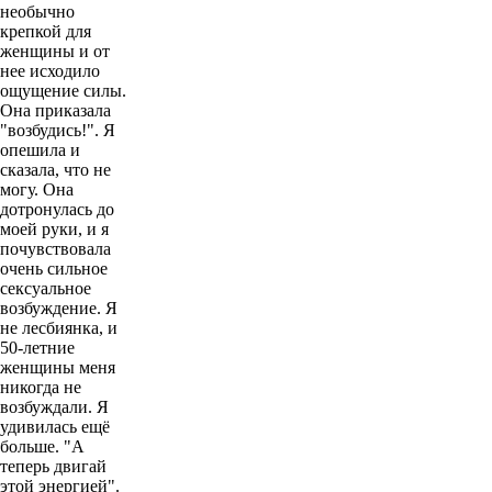
необычно
крепкой для
женщины и от
нее исходило
ощущение силы.
Она приказала
"возбудись!". Я
опешила и
сказала, что не
могу. Она
дотронулась до
моей руки, и я
почувствовала
очень сильное
сексуальное
возбуждение. Я
не лесбиянка, и
50-летние
женщины меня
никогда не
возбуждали. Я
удивилась ещё
больше. "А
теперь двигай
этой энергией".