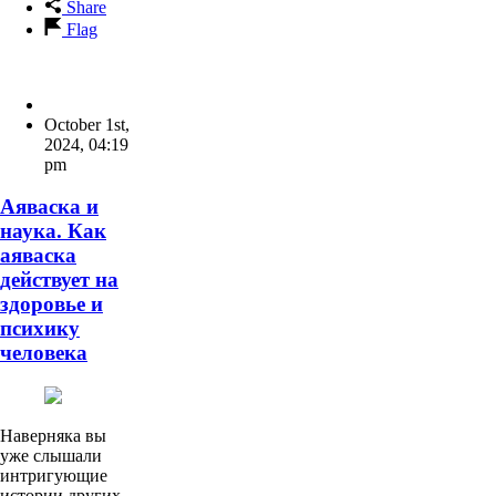
Share
Flag
October 1st,
2024
,
04:19
pm
Аяваска и
наука. Как
аяваска
действует на
здоровье и
психику
человека
Наверняка вы
уже слышали
интригующие
истории других