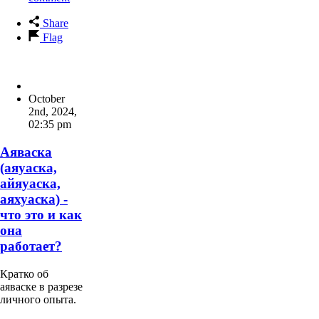
Share
Flag
October
2nd, 2024
,
02:35 pm
Аяваска
(аяуаска,
айяуаска,
аяхуаска) -
что это и как
она
работает?
Кратко об
аяваске в разрезе
личного опыта.