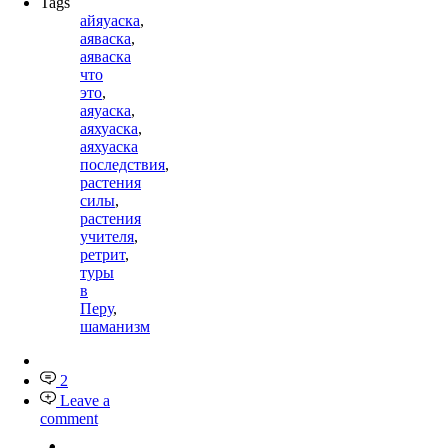
Tags
айяуаска
,
аяваска
,
аяваска
что
это
,
аяуаска
,
аяхуаска
,
аяхуаска
последствия
,
растения
силы
,
растения
учителя
,
ретрит
,
туры
в
Перу
,
шаманизм
2
Leave a
comment