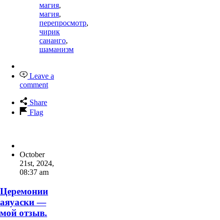
магия
,
магия
,
перепросмотр
,
чирик
сананго
,
шаманизм
Leave a
comment
Share
Flag
October
21st, 2024
,
08:37 am
Церемонии
аяуаски —
мой отзыв.