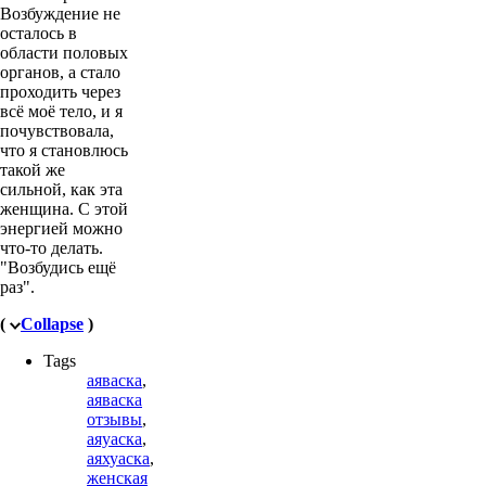
Возбуждение не
осталось в
области половых
органов, а стало
проходить через
всё моё тело, и я
почувствовала,
что я становлюсь
такой же
сильной, как эта
женщина. С этой
энергией можно
что-то делать.
"Возбудись ещё
раз".
(
Collapse
)
Tags
аяваска
,
аяваска
отзывы
,
аяуаска
,
аяхуаска
,
женская