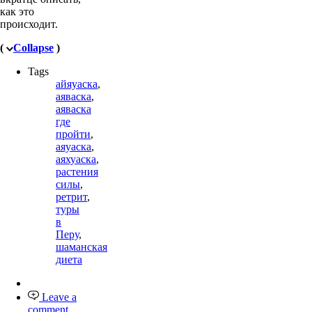
как это
происходит.
(
Collapse
)
Tags
айяуаска
,
аяваска
,
аяваска
где
пройти
,
аяуаска
,
аяхуаска
,
растения
силы
,
ретрит
,
туры
в
Перу
,
шаманская
диета
Leave a
comment