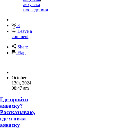
аяхуаска
последствия
3
Leave a
comment
Share
Flag
October
13th, 2024
,
08:47 am
Где пройти
аяваску?
Рассказываю,
где я пила
аяваску