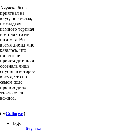
Аяуаска была
приятная на
вкус, не кислая,
не сладкая,
немного терпкая
и ни на что не
похожая. Во
время диеты мне
казалось, что
ничего не
происходит, но я
осознала лишь
спустя некоторое
время, что на
самом деле
происходило
что-то очень
важное.
(
Collapse
)
Tags
айяуаска
,