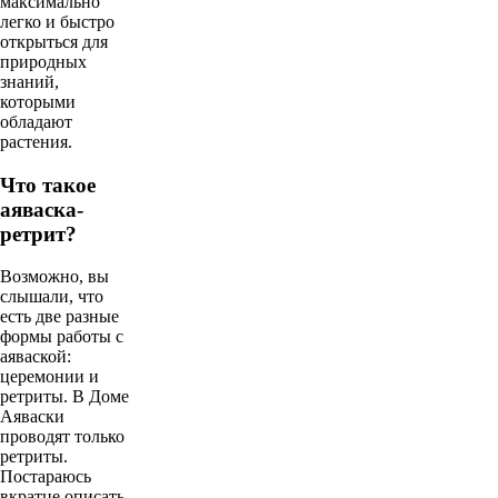
максимально
легко и быстро
открыться для
природных
знаний,
которыми
обладают
растения.
Что такое
аяваска-
ретрит?
Возможно, вы
слышали, что
есть две разные
формы работы с
аяваской:
церемонии и
ретриты. В Доме
Аяваски
проводят только
ретриты.
Постараюсь
вкратце описать,