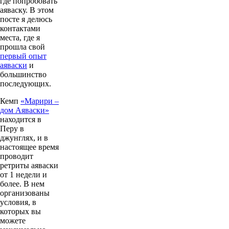
где попробовать
аяваску. В этом
посте я делюсь
контактами
места, где я
прошла свой
первый опыт
аяваски
и
большинство
последующих.
Кемп
«Марири –
дом Аяваски»
находится в
Перу в
джунглях, и в
настоящее время
проводит
ретриты аяваски
от 1 недели и
более. В нем
организованы
условия, в
которых вы
можете