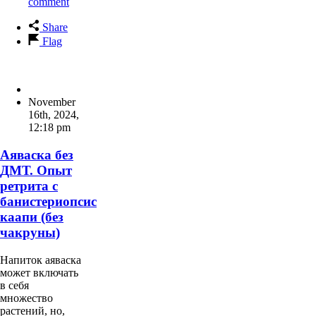
comment
Share
Flag
November
16th, 2024
,
12:18 pm
Аяваска без
ДМТ. Опыт
ретрита с
банистериопсис
каапи (без
чакруны)
Напиток аяваска
может включать
в себя
множество
растений, но,