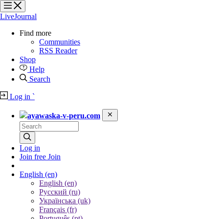
?
?
?
?
LiveJournal
Find more
Communities
RSS Reader
Shop
Help
Search
Log in
`
ayawaska-v-peru.com
Log in
Join free
Join
English
(en)
English (en)
Русский (ru)
Українська (uk)
Français (fr)
Português (pt)