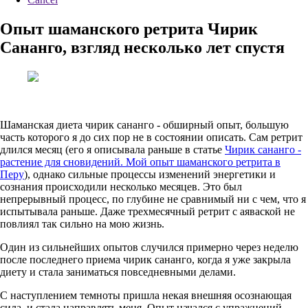
Опыт шаманского ретрита Чирик
Сананго, взгляд несколько лет спустя
Шаманская диета чирик сананго - обширный опыт, большую
часть которого я до сих пор не в состоянии описать. Сам ретрит
длился месяц (его я описывала раньше в статье
Чирик сананго -
растение для сновидений. Мой опыт шаманского ретрита в
Перу
), однако сильные процессы изменений энергетики и
сознания происходили несколько месяцев. Это был
непрерывный процесс, по глубине не сравнимый ни с чем, что я
испытывала раньше. Даже трехмесячный ретрит с аяваской не
повлиял так сильно на мою жизнь.
Один из сильнейших опытов случился примерно через неделю
после последнего приема чирик сананго, когда я уже закрыла
диету и стала заниматься повседневными делами.
С наступлением темноты пришла некая внешняя осознающая
сила, и стала направлять меня. Опыт начался с упражнений