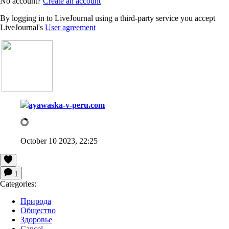
No account?
Create an account
By logging in to LiveJournal using a third-party service you accept
LiveJournal's
User agreement
ayawaska-v-peru.com
October 10 2023, 22:25
1
Categories:
Природа
Общество
Здоровье
Cancel