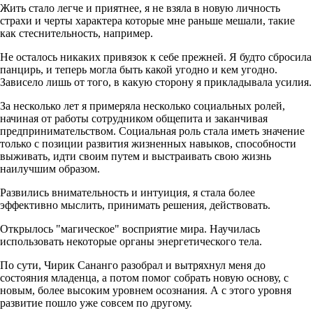
Жить стало легче и приятнее, я не взяла в новую личность
страхи и черты характера которые мне раньше мешали, такие
как стеснительность, например.
Не осталось никаких привязок к себе прежней. Я будто сбросила
панцирь, и теперь могла быть какой угодно и кем угодно.
Зависело лишь от того, в какую сторону я прикладывала усилия.
За несколько лет я примеряла несколько социальных ролей,
начиная от работы сотрудником общепита и заканчивая
предпринимательством. Социальная роль стала иметь значение
только с позиции развития жизненных навыков, способности
выживать, идти своим путем и выстраивать свою жизнь
наилучшим образом.
Развились внимательность и интуиция, я стала более
эффективно мыслить, принимать решения, действовать.
Открылось "магическое" восприятие мира. Научилась
использовать некоторые органы энергетического тела.
По сути, Чирик Сананго разобрал и вытряхнул меня до
состояния младенца, а потом помог собрать новую основу, с
новым, более высоким уровнем осознания. А с этого уровня
развитие пошло уже совсем по другому.