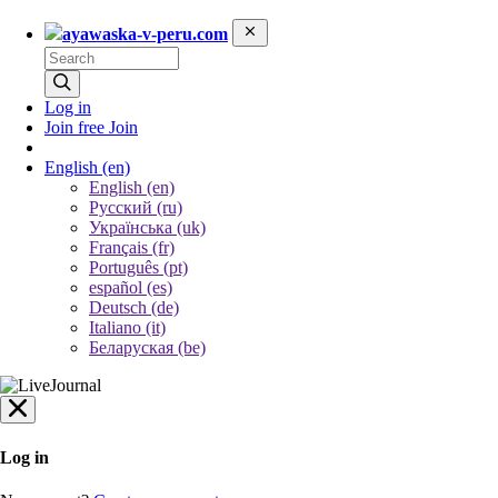
ayawaska-v-peru.com
Log in
Join free
Join
English
(en)
English (en)
Русский (ru)
Українська (uk)
Français (fr)
Português (pt)
español (es)
Deutsch (de)
Italiano (it)
Беларуская (be)
Log in