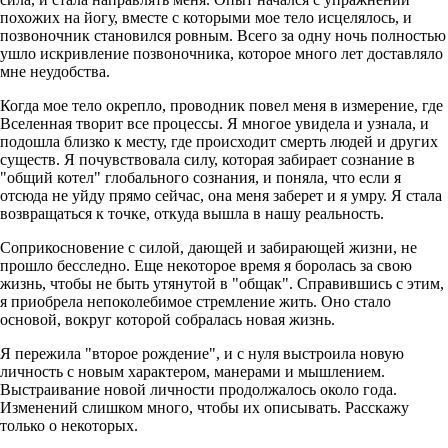
похожих на йогу, вместе с которыми мое тело исцелялось, и
позвоночник становился ровным. Всего за одну ночь полностью
ушло искривление позвоночника, которое много лет доставляло
мне неудобства.
Когда мое тело окрепло, проводник повел меня в измерение, где
Вселенная творит все процессы. Я многое увидела и узнала, и
подошла близко к месту, где происходит смерть людей и других
существ. Я почувствовала силу, которая забирает сознание в
"общий котел" глобального сознания, и поняла, что если я
отсюда не уйду прямо сейчас, она меня заберет и я умру. Я стала
возвращаться к точке, откуда вышла в нашу реальность.
Соприкосновение с силой, дающей и забирающей жизни, не
прошло бесследно. Еще некоторое время я боролась за свою
жизнь, чтобы не быть утянутой в "общак". Справившись с этим,
я приобрела непоколебимое стремление жить. Оно стало
основой, вокруг которой собралась новая жизнь.
Я пережила "второе рождение", и с нуля выстроила новую
личность с новым характером, манерами и мышлением.
Выстраивание новой личности продолжалось около года.
Изменений слишком много, чтобы их описывать. Расскажу
только о некоторых.