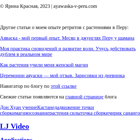
© Ярина Красная, 2023 | ayawaska-v-peru.com
Другие статьи о моем опыте ретритов с растениями в Перу:
Аяваска - мой первый опыт. Месяц в джунглях Перу у шамана
Моя практика сновидений и развитие воли. Учусь действовать
дублем в реальном мире
Как растения учили меня женской магии
Церемонии аяуаски — мой отзыв. Зарисовки из дневника
Навигатор по блогу по
этой ссылке
Свежие статьи появляются на
главной странице
блога
Дон Хуан учение
Кастанеда
движение точки
сборки
магия
осознание
растения силы
точка сборки
чирик сананго
LJ Video
Applications