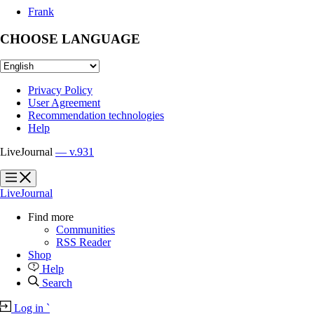
Frank
CHOOSE LANGUAGE
Privacy Policy
User Agreement
Recommendation technologies
Help
LiveJournal
— v.931
?
?
LiveJournal
Find more
Communities
RSS Reader
Shop
Help
Search
Log in
`