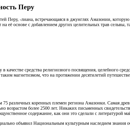
ность Перу
й Перу, -лиана, встречающаяся в джунглях Амазонии, которую на
а её основе с добавлением других целительных трав сельвы, так
в качестве средства религиозного посвящения, целебного средс
т таким магнетизмом, что на протяжении десятилетий путешеств
 75 различных коренных племен региона Амазонки. Самая древн
о возрастом более 2500 лет. Никаких письменных свидетельств 
ощунственное содержание, как они это сделали с литературой ма
иально объявил Национальным культурным наследием знания об 