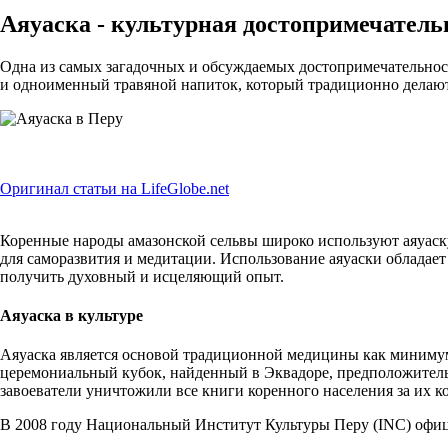
Аяуаска - культурная достопримечатель
Одна из самых загадочных и обсуждаемых достопримечательносте
и одноименный травяной напиток, который традиционно делают н
Оригинал статьи на LifeGlobe.net
Коренные народы амазонской сельвы широко используют аяуаску 
для саморазвития и медитации. Использование аяуаски обладае
получить духовный и исцеляющий опыт.
Аяуаска в культуре
Аяуаска является основой традиционной медицины как минимум
церемониальный кубок, найденный в Эквадоре, предположительн
завоеватели уничтожили все книги коренного населения за их к
В 2008 году Национальный Институт Культуры Перу (INC) офиц