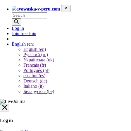
ayawaska-v-peru.com
Log in
Join free
Join
English
(en)
English (en)
Русский (ru)
Українська (uk)
Français (fr)
Português (pt)
español (es)
Deutsch (de)
Italiano (it)
Беларуская (be)
Log in