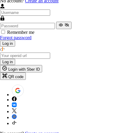
No account?
Create an account
Remember me
Forgot password
Log in
Log in
Login with Sber ID
QR code