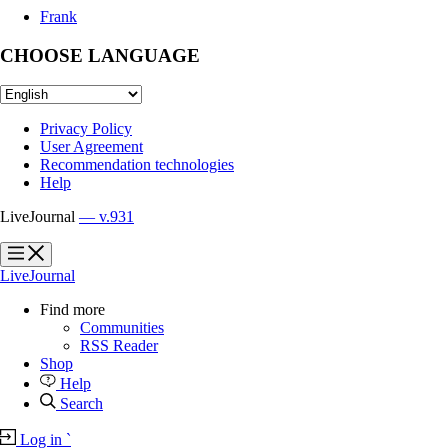
Frank
CHOOSE LANGUAGE
Privacy Policy
User Agreement
Recommendation technologies
Help
LiveJournal
— v.931
?
?
LiveJournal
Find more
Communities
RSS Reader
Shop
Help
Search
Log in
`