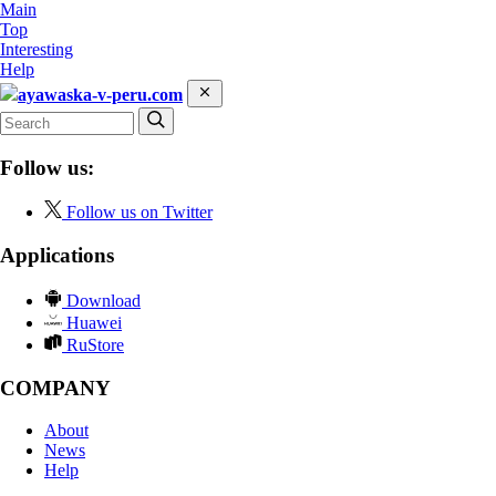
Main
Top
Interesting
Help
ayawaska-v-peru.com
Follow us:
Follow us on Twitter
Applications
Download
Huawei
RuStore
COMPANY
About
News
Help