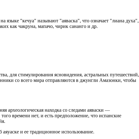
 языке "кечуа" называют "аяваска", что означает "лиана духа",
их как чакруна, мапачо, чирик сананго и др.
тва, для стимулирования ясновидения, астральных путешествий,
енники со всего мира отправляются в джунгли Амазонки, чтобы
яя археологическая находка со следами аяваски —
того времени нет, и есть предположение, что испанские
йя.
аяуаске и ее традиционное использование.