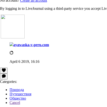
No account?
Create an account
By logging in to LiveJournal using a third-party service you accept Li
ayawaska-v-peru.com
April 6 2019, 16:16
Categories:
Природа
Путешествия
Общество
Cancel